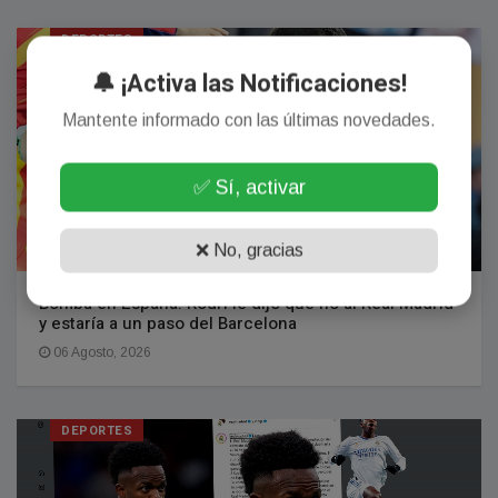
DEPORTES
🔔 ¡Activa las Notificaciones!
Mantente informado con las últimas novedades.
✅ Sí, activar
❌ No, gracias
Bomba en España: Rodri le dijo que no al Real Madrid
y estaría a un paso del Barcelona
06 Agosto, 2026
DEPORTES