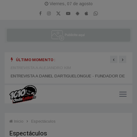
Viernes, 07 de agosto
‹
›
ÚLTIMO MOMENTO :
R DE
ENTREVISTA A ALEJANDRO KIM
ENTR
Inicio
Espectáculos
Espectáculos