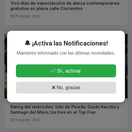
Tres días de espectáculos de danza contemporánea
gratuitos en plena calle Corrientes
06 Agosto, 2026
ESPECTÁCULOS
🔔 ¡Activa las Notificaciones!
Mantente informado con las últimas novedades.
✅ Sí, activar
❌ No, gracias
Rating del miércoles: Iván de Pineda, Guido Kaczka y
Santiago del Moro, los tres en el Top Five
06 Agosto, 2026