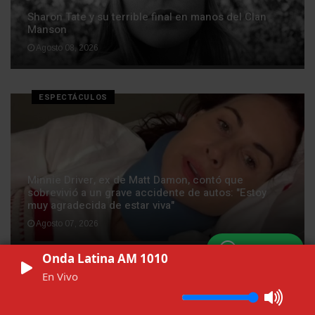
Sharon Tate y su terrible final en manos del Clan
Manson
Agosto 08, 2026
ESPECTÁCULOS
Minnie Driver, ex de Matt Damon, contó que
sobrevivió a un grave accidente de autos: "Estoy
muy agradecida de estar viva"
Agosto 07, 2026
WhatsApp
Onda Latina AM 1010
ESPECTÁCULOS
En Vivo