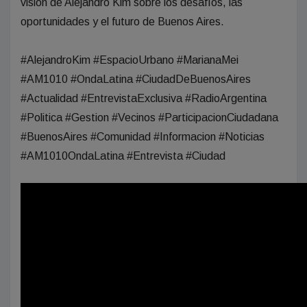
visión de Alejandro Kim sobre los desafíos, las
oportunidades y el futuro de Buenos Aires.
#AlejandroKim #EspacioUrbano #MarianaMei
#AM1010 #OndaLatina #CiudadDeBuenosAires
#Actualidad #EntrevistaExclusiva #RadioArgentina
#Politica #Gestion #Vecinos #ParticipacionCiudadana
#BuenosAires #Comunidad #Informacion #Noticias
#AM1010OndaLatina #Entrevista #Ciudad