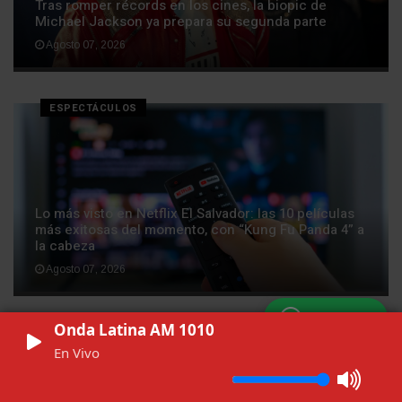
Tras romper récords en los cines, la biopic de
Michael Jackson ya prepara su segunda parte
Agosto 07, 2026
ESPECTÁCULOS
Lo más visto en Netflix El Salvador: las 10 películas
más exitosas del momento, con “Kung Fu Panda 4” a
la cabeza
Agosto 07, 2026
WhatsApp
Onda Latina AM 1010
ESPECTÁCULOS
En Vivo