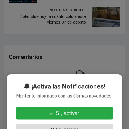
NOTICIA SIGUIENTE
Dólar blue hoy: a cuánto cotiza este
viernes 07 de agosto
Comentarios
¡Sin comentarios aún!
🔔 ¡Activa las Notificaciones!
Se el primero en comentar este artículo.
Mantente informado con las últimas novedades.
✅ Sí, activar
Deja tu comentario