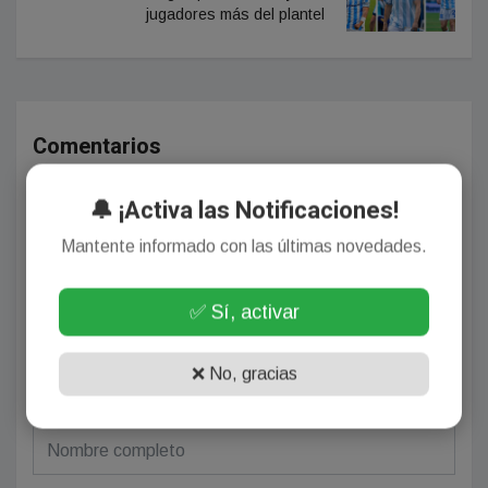
jugadores más del plantel
Comentarios
🔔 ¡Activa las Notificaciones!
¡Sin comentarios aún!
Mantente informado con las últimas novedades.
Se el primero en comentar este artículo.
✅ Sí, activar
❌ No, gracias
Deja tu comentario