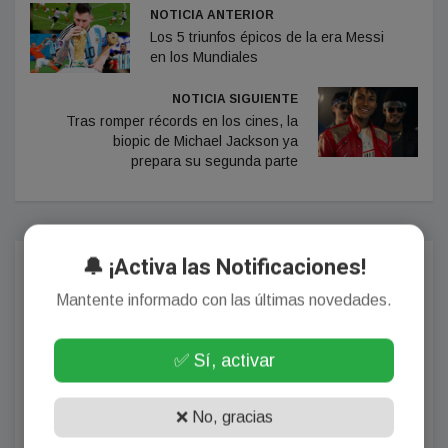
NOTICIA ANTERIOR
Los 5 triunfos épicos de la era Messi
en los Mundiales
NOTICIA SIGUIENTE
Tras romper récords en los cines, la
biopic de Michael Jackson ya
prepara su segunda parte
🔔 ¡Activa las Notificaciones!
Comentarios
Mantente informado con las últimas novedades.
✅ Sí, activar
¡Sin comentarios aún!
Se el primero en comentar este artículo.
❌ No, gracias