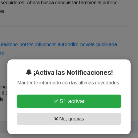
 seguidores. Ahora busca conquistar también al público
es.
ura/irene-nortes-influencer-autoedito-novela-publicada-
ml
🔔 ¡Activa las Notificaciones!
NOTICIA SIGUIENTE
Mantente informado con las últimas novedades.
ngham
Mercado Libre crece pero
: 6.000
advierte que en Argentina el
de
consumo "vive un contexto
✅ Sí, activar
desafiante"
❌ No, gracias