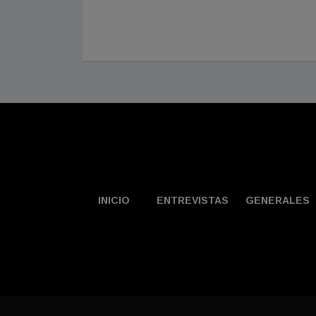
es en el
INICIO
ENTREVISTAS
GENERALES