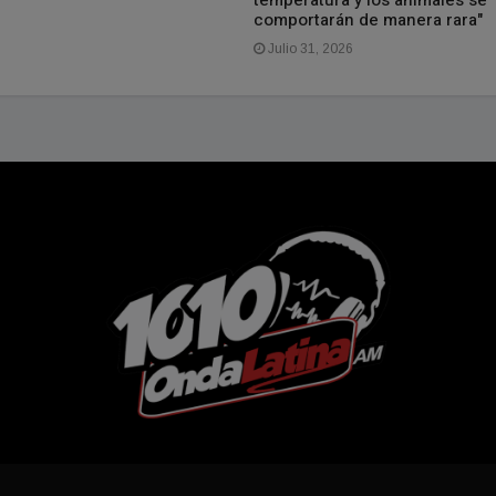
temperatura y los animales se
comportarán de manera rara"
Julio 31, 2026