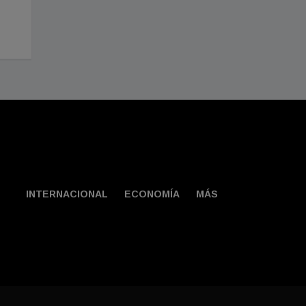
estás en paz, vives 
Julio 31, 2026
presente"
Agosto 02, 2026
INTERNACIONAL
ECONOMÍA
MÁS