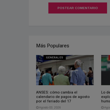
POSTEAR COMENTARIO
Más Populares
GENERALES
 proverbio chino
ANSES: cómo cambia el
Lo de
estás deprimido,
calendario de pagos de agosto
explo
o. Si estás
por el feriado del 17
huma
 el futuro. Si
Agosto 03, 2026
Agos