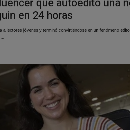
nfluencer que autoeditó una n
guin en 24 horas
da a lectores jóvenes y terminó convirtiéndose en un fenómeno edit
...