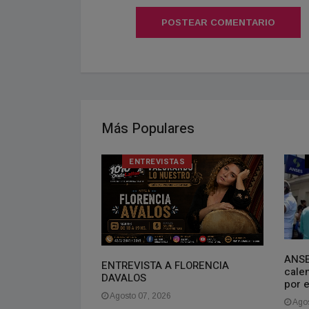
POSTEAR COMENTARIO
Más Populares
ENTREVISTAS
 proverbio chino
ANSE
ENTREVISTA A FLORENCIA
estás deprimido,
cale
DAVALOS
o. Si estás
por e
 el futuro. Si
Agosto 07, 2026
Agos