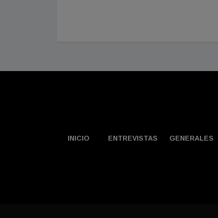
es en el
INICIO
ENTREVISTAS
GENERALES