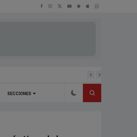
‹
›
ENTREVISTA A ALEJAND
RTEÑA
SECCIONES