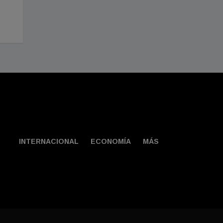
pero para nada”
estás en paz, vives 
presente"
Agosto 02, 2026
Agosto 02, 2026
INTERNACIONAL
ECONOMÍA
MÁS