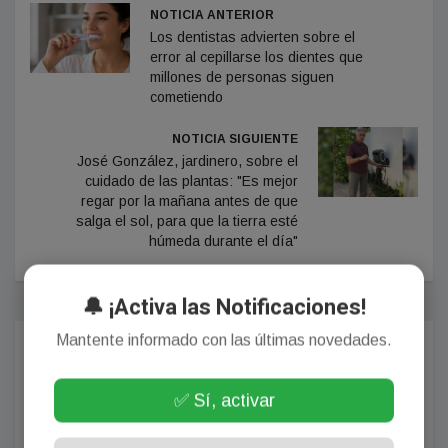
NOTICIA ANTERIOR
Los dentistas advierten sobre el
error al cepillarse los dientes que
millones de personas siguen
cometiendo
NOTICIA SIGUIENTE
José González, jardinero, sobre el
cuidado de las plantas: "Es mejor
regar por la mañana antes de que
salga el sol, para que la tierra esté
húmeda durante el día"
🔔 ¡Activa las Notificaciones!
Mantente informado con las últimas novedades.
Comentarios
✅ Sí, activar