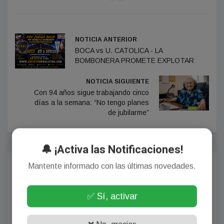
NOTICIA ANTERIOR
BOCA vs U. CATOLICA - LA
BOMBONERA PROMETE EXPLOTAR
NOTICIA SIGUIENTE
Con 94 años sigue trabajando cinco
días a la semana: “No tengo planes
de jubilarme”
🔔 ¡Activa las Notificaciones!
Mantente informado con las últimas novedades.
Comentarios
✅ Sí, activar
¡Sin comentarios aún!