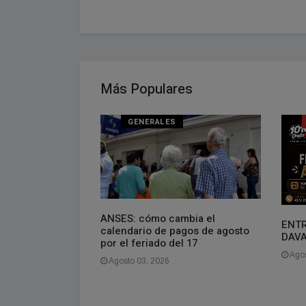
Más Populares
NAL
GENERALES
oven que vive en
ANSES: cómo cambia el
ENTR
gasto más de
calendario de pagos de agosto
DAV
es. La gente se
por el feriado del 17
aquí es barato,
Agos
Agosto 03, 2026