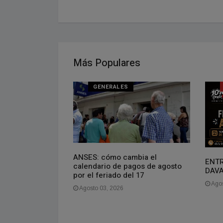
Más Populares
NAL
GENERALES
oven que vive en
ANSES: cómo cambia el
ENTR
gasto más de
calendario de pagos de agosto
DAV
es. La gente se
por el feriado del 17
aquí es barato,
Agos
Agosto 03, 2026