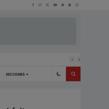
‹
›
ENTREVISTA A ALEJAND
RTEÑA
SECCIONES