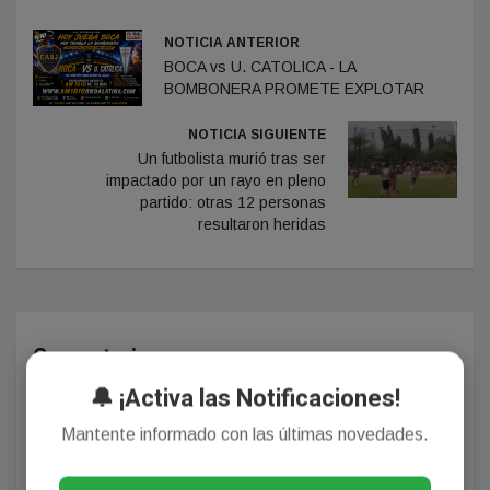
NOTICIA ANTERIOR
BOCA vs U. CATOLICA - LA
BOMBONERA PROMETE EXPLOTAR
NOTICIA SIGUIENTE
Un futbolista murió tras ser
impactado por un rayo en pleno
partido: otras 12 personas
resultaron heridas
Comentarios
🔔 ¡Activa las Notificaciones!
Mantente informado con las últimas novedades.
¡Sin comentarios aún!