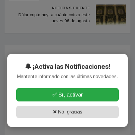
NOTICIA SIGUIENTE
Dólar cripto hoy: a cuánto cotiza este
jueves 06 de agosto
Comentarios
🔔 ¡Activa las Notificaciones!
Mantente informado con las últimas novedades.
¡Sin comentarios aún!
✅ Sí, activar
Se el primero en comentar este artículo.
❌ No, gracias
Deja tu comentario