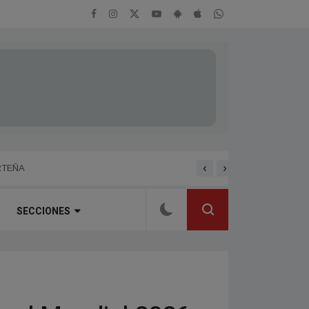
‹
›
ENTREVISTA A HERNAN 
RTEÑA
SECCIONES