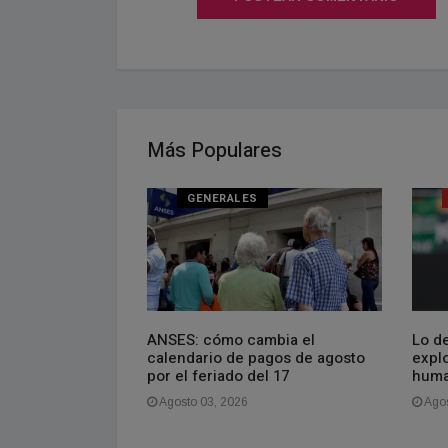
Más Populares
NAL
GENERALES
oven que vive en
ANSES: cómo cambia el
Lo de
gasto más de
calendario de pagos de agosto
explo
es. La gente se
por el feriado del 17
huma
aquí es barato,
Agosto 03, 2026
Agos