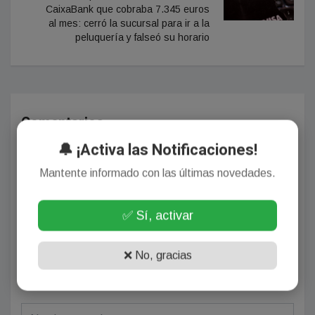
CaixaBank que cobraba 7.345 euros
al mes: cerró la sucursal para ir a la
peluquería y falseó su horario
Comentarios
🔔 ¡Activa las Notificaciones!
Mantente informado con las últimas novedades.
¡Sin comentarios aún!
Se el primero en comentar este artículo.
✅ Sí, activar
❌ No, gracias
Deja tu comentario