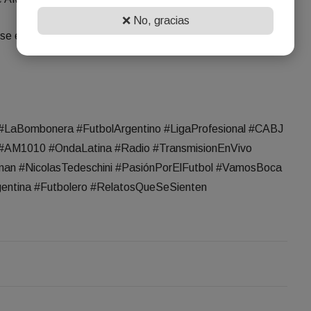
❌ No, gracias
ni se escuchan…
LaBombonera #FutbolArgentino #LigaProfesional #CABJ
#AM1010 #OndaLatina #Radio #TransmisionEnVivo
man #NicolasTedeschini #PasiónPorElFutbol #VamosBoca
entina #Futbolero #RelatosQueSeSienten