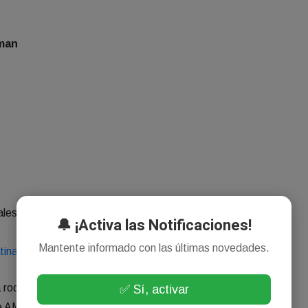
man
iales: AM 1010 Onda Latina
🔔 ¡Activa las Notificaciones!
Mantente informado con las últimas novedades.
tina.com
a rodar…
✅ Sí, activar
 de AM 1010 Onda Latina.