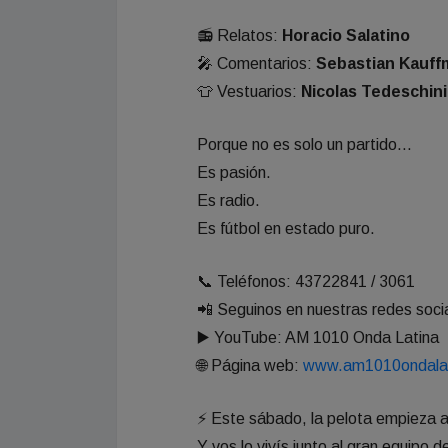
📻 Relatos:
Horacio Salatino
🎤 Comentarios:
Sebastian Kauff
👕 Vestuarios:
Nicolas Tedeschini
Porque no es solo un partido…
Es pasión.
Es radio.
Es fútbol en estado puro.
📞 Teléfonos: 43722841 / 3061
📲 Seguinos en nuestras redes soc
▶️ YouTube: AM 1010 Onda Latina
🌐 Página web:
www.am1010ondala
⚡ Este sábado, la pelota empieza 
Y vos lo vivís junto al gran equipo