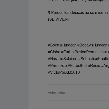
🎙️ Porque los clásicos no se miran 
¡SE VIVEN!
#Boca #Huracan #BocaVsHuracan #
#Globo #FutbolPasionPermanente 
#HoracioSalatino #SebastianKauff
#Partidazo #FutbolEnLaRadio #Arg
#ViviloPorAM1010
Autor: admin