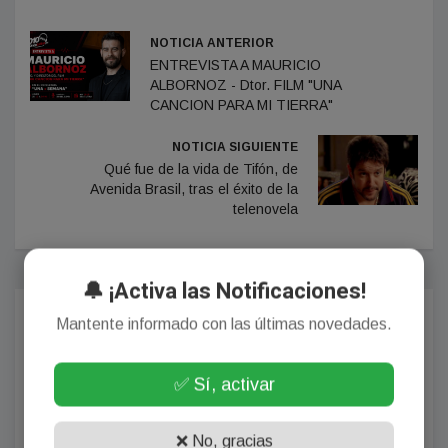
NOTICIA ANTERIOR
ENTREVISTA A MAURICIO
ALBORNOZ - Dtor. FILM "UNA
CANCION PARA MI TIERRA"
NOTICIA SIGUIENTE
Qué fue de la vida de Tifón, de
Avenida Brasil, tras el éxito de la
telenovela
🔔 ¡Activa las Notificaciones!
Mantente informado con las últimas novedades.
Comentarios
✅ Sí, activar
¡Sin comentarios aún!
❌ No, gracias