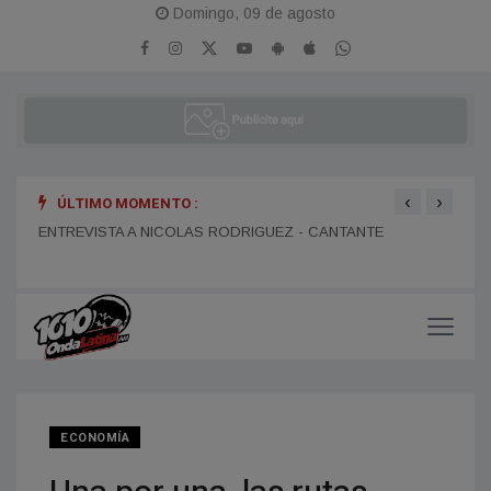
Domingo, 09 de agosto
‹
›
ÚLTIMO MOMENTO :
ENTR
ENTREVISTA A DANIEL DARTIGUELONGUE - FUNDADOR DE
ENTREVISTA A NICOLAS RODRIGUEZ - CANTANTE
LA PORTEÑA
ECONOMÍA