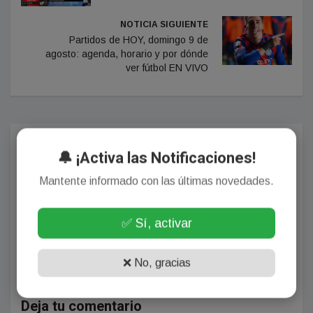
NOTICIA SIGUIENTE
Partidos de HOY, domingo 9 de
agosto: agenda, horario y por dónde
ver fútbol EN VIVO
Comentarios
🔔 ¡Activa las Notificaciones!
Mantente informado con las últimas novedades.
¡Sin comentarios aún!
✅ Sí, activar
Se el primero en comentar este artículo.
❌ No, gracias
Deja tu comentario