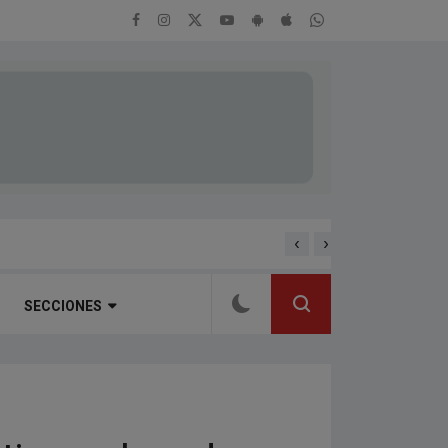
‹
›
ENTREVISTA A ALEJAND
RTEÑA
SECCIONES