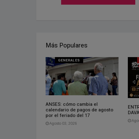
Más Populares
NAL
GENERALES
oven que vive en
ANSES: cómo cambia el
ENTR
gasto más de
calendario de pagos de agosto
DAV
es. La gente se
por el feriado del 17
aquí es barato,
Agos
Agosto 03, 2026