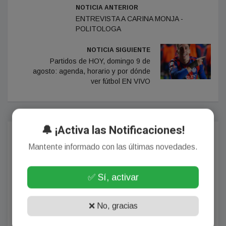
NOTICIA ANTERIOR
ENTREVISTA A CARINA MONJA -
POLITOLOGA
NOTICIA SIGUIENTE
Partidos de HOY, domingo 9 de
agosto: agenda, horario y por dónde
ver fútbol EN VIVO
🔔 ¡Activa las Notificaciones!
Comentarios
Mantente informado con las últimas novedades.
✅ Sí, activar
¡Sin comentarios aún!
Se el primero en comentar este artículo.
❌ No, gracias