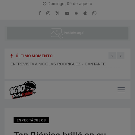
Domingo, 09 de agosto
‹
›
ÚLTIMO MOMENTO :
ENTR
ENTREVISTA A DANIEL DARTIGUELONGUE - FUNDADOR DE
ENTREVISTA A NICOLAS RODRIGUEZ - CANTANTE
LA PORTEÑA
ESPECTÁCULOS