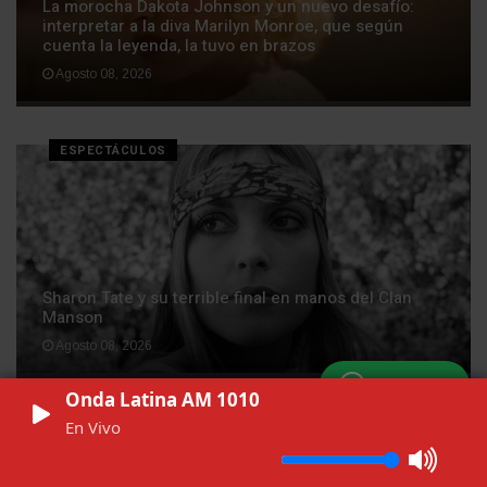
La morocha Dakota Johnson y un nuevo desafío:
interpretar a la diva Marilyn Monroe, que según
cuenta la leyenda, la tuvo en brazos
Agosto 08, 2026
ESPECTÁCULOS
Sharon Tate y su terrible final en manos del Clan
Manson
Agosto 08, 2026
WhatsApp
Onda Latina AM 1010
ESPECTÁCULOS
En Vivo